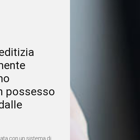
editizia
mente
mo
 in possesso
 dalle
rata con un sistema di