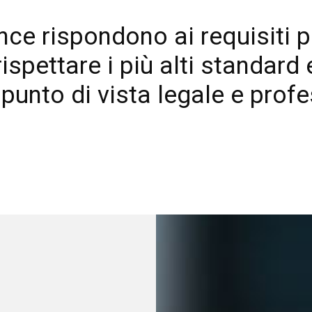
ance rispondono ai requisiti 
ispettare i più alti standard
Contatti
 punto di vista legale e prof
Contatti