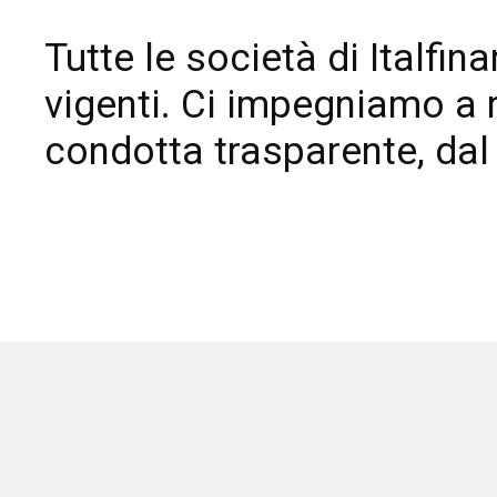
Tutte le società di Italfin
Lavora con noi
vigenti. Ci impegniamo a r
Lavora con noi
Rassegna stampa
Blog
Glossario e faq
condotta trasparente, dal
Rassegna stampa
Blog
Glossario e faq