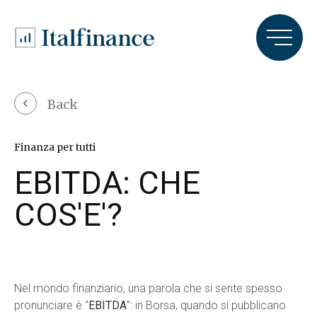
Back
Chi siamo
Finanza per tutti
Soluzioni e prodotti
EBITDA: CHE
Trasparenza e Compliance
COS'E'?
Lavora con noi
Rassegna stampa
Nel mondo finanziario, una parola che si sente spesso
Blog
pronunciare è “
EBITDA
”: in Borsa, quando si pubblicano
Glossario e faq