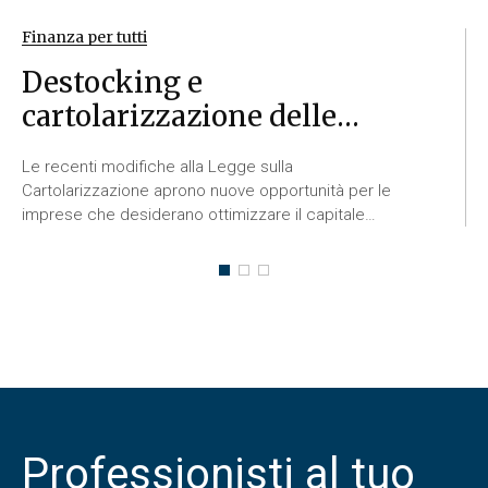
Finanza per tutti
Finanza per tutti
Destocking e
cartolarizzazione delle
scorte: una nuova leva per la
Le recenti modifiche alla Legge sulla
finanza d'impresa
Cartolarizzazione aprono nuove opportunità per le
imprese che desiderano ottimizzare il capitale
circolante. Attraverso il destocking, le scorte di
magazzino possono trasformarsi in una fonte di
liquidità immediata, contribuendo a ridurre la
dipendenza dal credito tradizionale e a sostenere
crescita e investimenti.
Professionisti al tuo